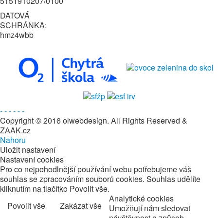
5151910207/0100
DATOVÁ
SCHRÁNKA:
hmz4wbb
-
-
-
-
-
-
Copyright © 2016 olwebdesign. All Rights Reserved &
ZAAK.cz
Nahoru
Uložit nastavení
Nastavení cookies
Pro co nejpohodlnější používání webu potřebujeme váš
souhlas se zpracováním souborů cookies. Souhlas udělíte
kliknutím na tlačítko Povolit vše.
Analytické cookies
Povolit vše
Zakázat vše
Umožňují nám sledovat
návštěvnost a způsob