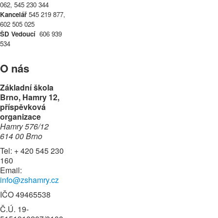
062, 545 230 344
Kancelář
545 219 877,
602 505 025
ŠD Vedoucí
606 939
534
O nás
Základní škola
Brno, Hamry 12,
příspěvková
organizace
Hamry 576/12
614 00 Brno
Tel: + 420 545 230
160
Email:
info@zshamry.cz
IČO 49465538
Č.Ú. 19-