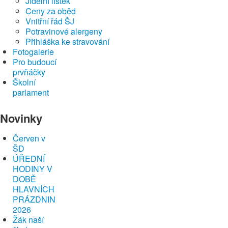
Jídelní lístek
Ceny za oběd
Vnitřní řád ŠJ
Potravinové alergeny
Přihláška ke stravování
Fotogalerie
Pro budoucí
prvňáčky
Školní
parlament
Novinky
Červen v
ŠD
ÚŘEDNÍ
HODINY V
DOBĚ
HLAVNÍCH
PRÁZDNIN
2026
Žák naší