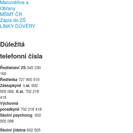
Maloměřice a
Obřany
MŠMT ČR
Zápis do ZŠ
LINKY DŮVĚRY
Důležitá
telefonní čísla
Ředitelství ZŠ
545 230
160
Ředitelka
727 900 510
Zástupkyně
I.st.
602
505 066,
II.st.
702 218
418
Výchovná
poradkyně
702 218 418
Školní psycholog
602
505 098
Školní jídelna
602 505