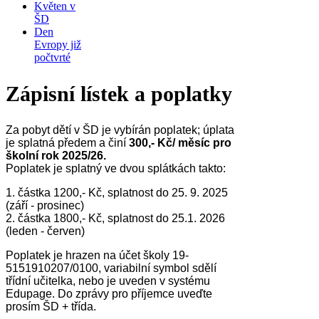
Květen v
ŠD
Den
Evropy již
počtvrté
Zápisní lístek a poplatky
Za pobyt dětí v ŠD je vybírán poplatek; úplata
je splatná předem a činí
300,- Kč/ měsíc pro
školní rok 2025/26.
Poplatek je splatný ve dvou splátkách takto:
1. částka 1200,- Kč, splatnost do 25. 9. 2025
(září - prosinec)
2. částka 1800,- Kč, splatnost do 25.1. 2026
(leden - červen)
Poplatek je hrazen na účet školy 19-
5151910207/0100, variabilní symbol sdělí
třídní učitelka, nebo je uveden v systému
Edupage. Do zprávy pro příjemce uveďte
prosím ŠD + třída.