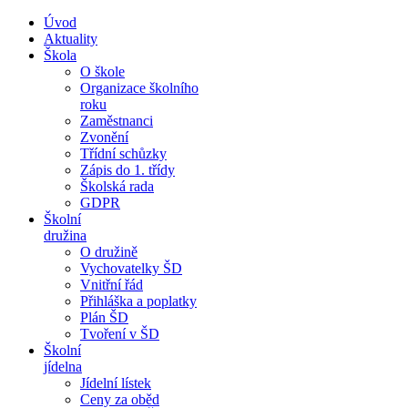
Úvod
Aktuality
Škola
O škole
Organizace školního
roku
Zaměstnanci
Zvonění
Třídní schůzky
Zápis do 1. třídy
Školská rada
GDPR
Školní
družina
O družině
Vychovatelky ŠD
Vnitřní řád
Přihláška a poplatky
Plán ŠD
Tvoření v ŠD
Školní
jídelna
Jídelní lístek
Ceny za oběd