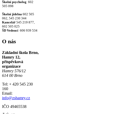
Školní psycholog
602
505 098
Školní jídelna
602 505
062, 545 230 344
Kancelář
545 219 877,
602 505 025
ŠD Vedoucí
606 939 534
O nás
Základní škola Brno,
Hamry 12,
příspěvková
organizace
Hamry 576/12
614 00 Brno
Tel: + 420 545 230
160
Email:
info@zshamry.cz
IČO 49465538