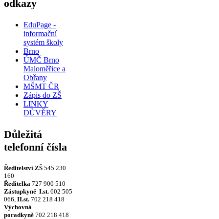
odkazy
EduPage -
informační
systém školy
Brno
ÚMČ Brno
Maloměřice a
Obřany
MŠMT ČR
Zápis do ZŠ
LINKY
DŮVĚRY
Důležitá
telefonní čísla
Ředitelství ZŠ
545 230
160
Ředitelka
727 900 510
Zástupkyně
I.st.
602 505
066,
II.st.
702 218 418
Výchovná
poradkyně
702 218 418