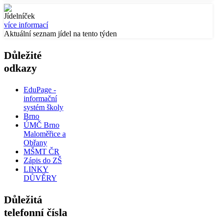
Jídelníček
více informací
Aktuální seznam jídel na tento týden
Důležité
odkazy
EduPage -
informační
systém školy
Brno
ÚMČ Brno
Maloměřice a
Obřany
MŠMT ČR
Zápis do ZŠ
LINKY
DŮVĚRY
Důležitá
telefonní čísla