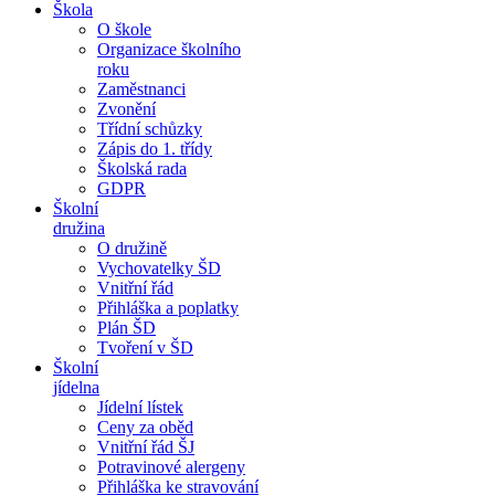
Škola
O škole
Organizace školního
roku
Zaměstnanci
Zvonění
Třídní schůzky
Zápis do 1. třídy
Školská rada
GDPR
Školní
družina
O družině
Vychovatelky ŠD
Vnitřní řád
Přihláška a poplatky
Plán ŠD
Tvoření v ŠD
Školní
jídelna
Jídelní lístek
Ceny za oběd
Vnitřní řád ŠJ
Potravinové alergeny
Přihláška ke stravování