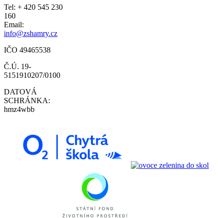
Tel: + 420 545 230
160
Email:
info@zshamry.cz
IČO 49465538
Č.Ú. 19-
5151910207/0100
DATOVÁ
SCHRÁNKA:
hmz4wbb