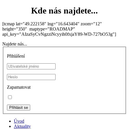
Kde nás najdete...
[tcmap lat="49.222158" lng="16.643404" zoom="12"
height="350" maptype="ROADMAP"
api_key="AIzaSyCvNgzziNcyyih0fxjaY89-WD-727bO53g"]
Najdete nás...
Přihlášení
Zapamatovat
Úvod
Aktuality