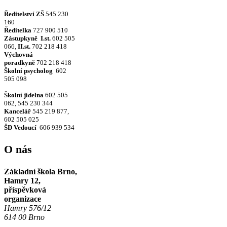
Ředitelství ZŠ
545 230
160
Ředitelka
727 900 510
Zástupkyně
I.st.
602 505
066,
II.st.
702 218 418
Výchovná
poradkyně
702 218 418
Školní psycholog
602
505 098
Školní jídelna
602 505
062, 545 230 344
Kancelář
545 219 877,
602 505 025
ŠD Vedoucí
606 939 534
O nás
Základní škola Brno,
Hamry 12,
příspěvková
organizace
Hamry 576/12
614 00 Brno