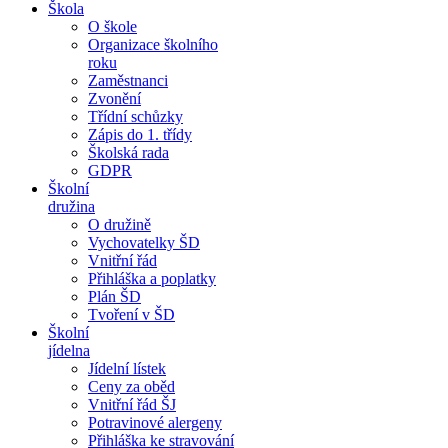
Škola
O škole
Organizace školního
roku
Zaměstnanci
Zvonění
Třídní schůzky
Zápis do 1. třídy
Školská rada
GDPR
Školní
družina
O družině
Vychovatelky ŠD
Vnitřní řád
Přihláška a poplatky
Plán ŠD
Tvoření v ŠD
Školní
jídelna
Jídelní lístek
Ceny za oběd
Vnitřní řád ŠJ
Potravinové alergeny
Přihláška ke stravování