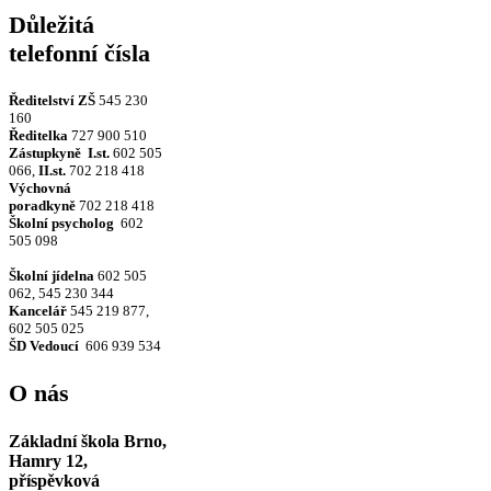
Důležitá
telefonní čísla
Ředitelství ZŠ
545 230
160
Ředitelka
727 900 510
Zástupkyně
I.st.
602 505
066,
II.st.
702 218 418
Výchovná
poradkyně
702 218 418
Školní psycholog
602
505 098
Školní jídelna
602 505
062, 545 230 344
Kancelář
545 219 877,
602 505 025
ŠD Vedoucí
606 939 534
O nás
Základní škola Brno,
Hamry 12,
příspěvková