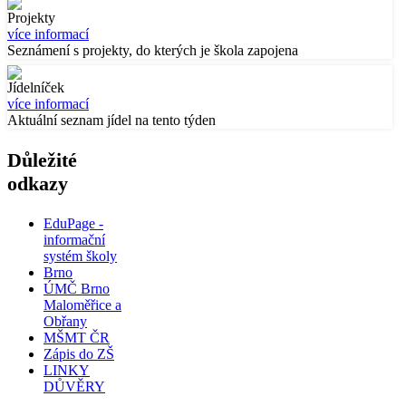
Projekty
více informací
Seznámení s projekty, do kterých je škola zapojena
Jídelníček
více informací
Aktuální seznam jídel na tento týden
Důležité
odkazy
EduPage -
informační
systém školy
Brno
ÚMČ Brno
Maloměřice a
Obřany
MŠMT ČR
Zápis do ZŠ
LINKY
DŮVĚRY