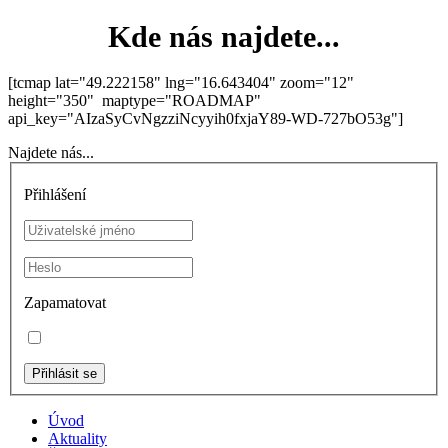
Kde nás najdete...
[tcmap lat="49.222158" lng="16.643404" zoom="12"
height="350" maptype="ROADMAP"
api_key="AIzaSyCvNgzziNcyyih0fxjaY89-WD-727bO53g"]
Najdete nás...
Přihlášení
Zapamatovat
Úvod
Aktuality