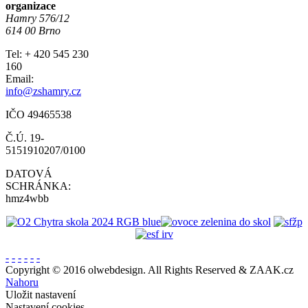
organizace
Hamry 576/12
614 00 Brno
Tel: + 420 545 230
160
Email:
info@zshamry.cz
IČO 49465538
Č.Ú. 19-
5151910207/0100
DATOVÁ
SCHRÁNKA:
hmz4wbb
-
-
-
-
-
-
Copyright © 2016 olwebdesign. All Rights Reserved & ZAAK.cz
Nahoru
Uložit nastavení
Nastavení cookies