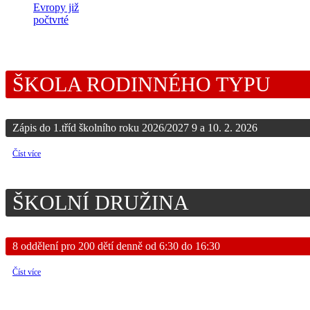
Evropy již
počtvrté
ŠKOLA RODINNÉHO TYPU
Zápis do 1.tříd školního roku 2026/2027 9 a 10. 2. 2026
Číst více
ŠKOLNÍ DRUŽINA
8 oddělení pro 200 dětí denně od 6:30 do 16:30
Číst více